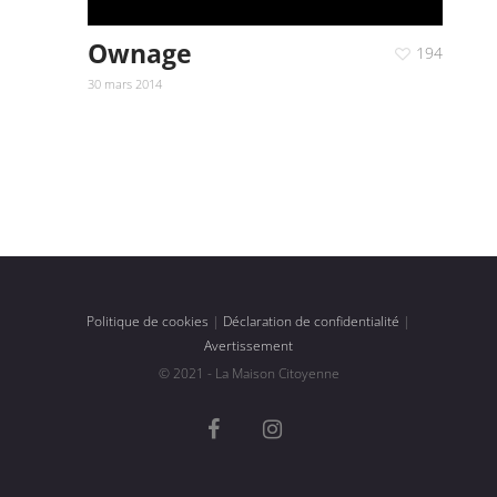
Ownage
194
30 mars 2014
Politique de cookies
|
Déclaration de confidentialité
|
Avertissement
© 2021 - La Maison Citoyenne